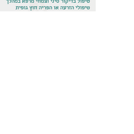
טיפול בדיקור סיני וצמחי מרפא במהלך
טיפולי הזרעה או הפריה חוץ גופית
בעבודתי אני פוגשת נשים רבות הנמצאות
בטיפולים הורמונליים לשם הריון. זהו זמן
לא פשוט של מתחים וציפייה אינסופית
לבשורות טובות.הטיפול בזמן זה הוא
בדיקור סיני, המלצות תזונתיות ובשיחה .
אנו מנהלות שיחות רבות על להוקיר
ולהודות שבכלל קיימת עזרה מופלאה
שכזאת שמאפשרת לזוגות רבים להרות
ולחבוק תינוק. שהרפואה כל כך התפתחה
ב30 השנים האחרונות ושלפני זה לא היה
מוצא לזוגות שהתקשו להרות. שהעיקר זה
להמשיך להיות בזוגיות אוהבת, לשמור על
הגוף, על הבריאות ולסמוך על החיים
שיביאו להם ילד מבלי לדעת מתי, מבלי
ליפול לייאוש ושגם אם נופלים יש לאן
לחזור.
הטיפול נותן תמיכה מיטבית לתקופה
מורכבת זאת.
לפי מחקרים רבים שנעשו