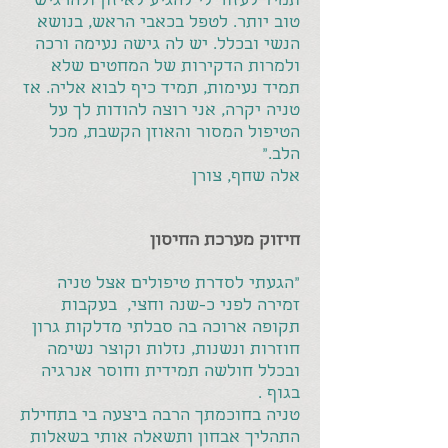
תמיד לעזור לי להגיע לאיזון ולהרגיש
טוב יותר. לטפל בכאבי הראש, בנושא
הנשי ובכלל. יש לה גישה נעימה ורכה
ולמרות הדקירות של המחטים שלא
תמיד נעימות, תמיד כיף לבוא אליה. אז
טניה יקרה, אני רוצה להודות לך על
הטיפול המסור והאוזן הקשבת, מכל
הלב."
אלה שחף, צורן
חיזוק מערכת החיסון
"הגעתי לסדרת טיפולים אצל טניה
זמירה לפני כ-שנה וחצי, בעקבות
תקופה ארוכה בה סבלתי מדלקות גרון
חוזרות ונשנות, נזלות וקוצר נשימה
ובכלל חולשה תמידית וחוסר אנרגיה
בגוף .
טניה בחוכמתך הרבה ביצעה בי בתחילת
התהליך אבחון ותשאלה אותי בשאלות