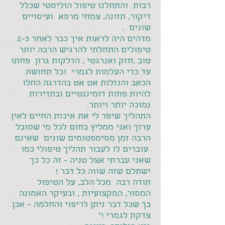
רבות והתחלנו טיפול הוליסטי שכלל
דיקור, תזונה, צמחי מרפא ועיסויים
שונים .
מדהים היה לראות איך כבר לאחר 2-3
טיפולים התחלתי להרגיש הרבה יותר
טוב ,חזק ואנרגטי , הדלקות גרון פחתו
עד כדי העלמות לגמרי וכל תחושת
הכאב והנזלות אט אט בהדרגה החלו
להיות פחות דומיננטיים ובתדירות
נמוכה יותר ויותר.
התהליך שיפר לי את איכות החיים לאין
ערוך ואני ממליץ בחום לכל מי שסובל
הרבה זמן מסימפטומים שונים שאינם
עוברים לו לעבור תהליך טיפולי כמו
שאני עברתי אצל טניה - זה כל כך
ישתלם שזה שווה כל דבר !
תודה רבה מכל הלב, על הטיפול
המסור, המקצועיות , ובעיקר האמונה
בך שכל דבר ניתן לריפוי והחלמה – אכן
צדקת לגמרי !"