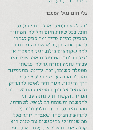
גיא הולנדר, רעננה
גלי חום וגיל המעבר
"בגיל 46 התחילו אצלי במפתיע גלי
חום, בכל שעות היום והלילה, המחזור
הפסיק להיות סדיר ואף פסק לגמרי
למשך שנה. כך, בלא אזהרה ניכנסתי
למה שקוראים כולם, "גיל המעבר" או
"גיל הבלות". הטיפולים אצל טניה היו
עבורי נחמה ועזרה גדולה. פגשתי
מטפלת קשובה, רכה, עדינה, מתעניינת
ומכילה הרבה עומקים של שיתוף.
דרך הדיקור, הגוף חזר לאיטו להתחזק
ולהתאזן אל תוך המציאות החדשה. דרך
הנחיות הקשורות לתזונה עברתי
להקשבה ותשומת לב לגופי. לשמחתי,
מהר מאד גלי החום חלפו וחזרתי
לתחושת הביטחון שאבדה. יותר מכל
מה שניתן לי במיפגשים עם טניה הוא
קבלה אוהבת שלי את עצמי ואת גופי