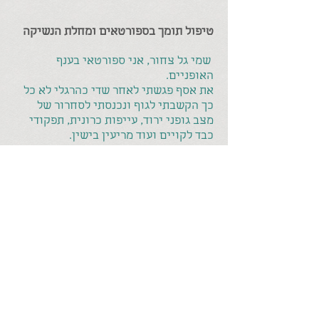
טיפול תומך בספורטאים ומחלת הנשיקה
שמי גל צחור, אני ספורטאי בענף
האופניים.
את אסף פגשתי לאחר שדי כהרגלי לא כל
כך הקשבתי לגוף ונכנסתי לסחרור של
מצב גופני ירוד, עייפות כרונית, תפקודי
כבד לקויים ועוד מריעין בישין.
תכלס כמו שסאלי אמרה בסרט העל מותי
"כשהארי פגש את סאלי" he got my at
halo"!
במיקצועיות מרשימה שבתחילה הפתיעה
אותי מאד, בנעם, ברגישות ובעיקר עם
התאמה לי, למטרותי ולקצב שלי, נשאבתי
לתוך סדרה של טיפולים והתמורה (תרתי
משמע) הגיעה מהר מהצפוי.
וזאת בכשרון באכות המגע והבנת הגוף
והאדם שמולו!
כיום אני פוקד את אסף לעיתים כשאני חש
שאני והגוף שלי צריכים חיזוק, איפוס