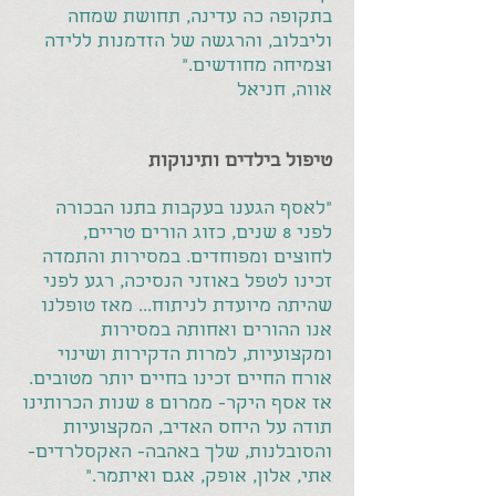
בתקופה כה עדינה, תחושת שמחה
וליבלוב, והרגשה של הזדמנות ללידה
וצמיחה מחודשים."
אווה, חניאל
טיפול בילדים ותינוקות
"לאסף הגענו בעקבות בתנו הבכורה
לפני 8 שנים, כזוג הורים טריים,
לחוצים ומפוחדים. במסירות והתמדה
זכינו לטפל באוזני הנסיכה, רגע לפני
שהיתה מיועדת לניתוח... מאז טופלנו
אנו ההורים ואחותה במסירות
ומקצועיות, למרות הדקירות ושינוי
אורח החיים זכינו בחיים יותר מטובים.
אז אסף היקר- ממרום 8 שנות הכרותינו
תודה על היחס האדיב, המקצועיות
והסובלנות, שלך באהבה- האקסלרדים-
אתי, אלון, אופק, אגם ואיתמר."