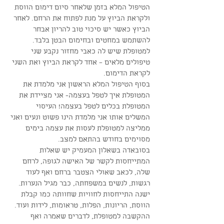
הטיפול המלא בזמן שלאחר סיום דימום הווסת
ולקראת הביוץ על מנת לפתוח את הרחם. לאחר
הביוץ כאשר יש סיכוי טוב להריון אבחר
להשתמש במחטים ובחימום הבטן בלבד.
למטופלת שיש לה כאבי מחזור נקבע שני
טיפולים מלאים – אחד לקראת הביוץ ואת השני
לקראת הדימום.
בסוף הטיפול המלא הראשון אני מלמדת את
המטופלת איך לטפל בעצמה- אני מציידת את
המטופלת בכלים לטפל בעצמה! העיסוי
המשלים אותו אני מלמדת הינו פשוט ונעים ואני
ממליצה למטופלת לעסות את עצמה בימים
מסוימים בחודש בהתאם למצב.
בסובאדה בשאלון המעמיק יש שאלות
המתייחסות לקשר של האישה לגופה, לרחם
שלה, לכאב שאולי הצטבר ברחם ואף לעוד
רגשות, לנשים במשפחתה, כבר מגיל הנערות.
ישנה התייחסות לחוויות שחוותה כמו קבלת
הווסת, הריונות, הפלות, טראומות, לידות ועוד.
ההקשבה למטופלת, לדברים שאמרה ואף